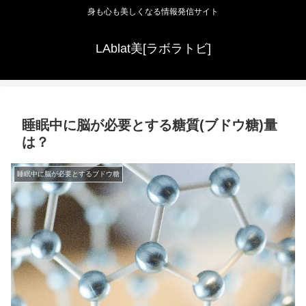
身も心も美しくなる情報発信サイト
LAblat美[ラボラトビ]
睡眠中に脳が必要とする糖質(ブドウ糖)量
は？
睡眠中に脳が必要とするブドウ糖