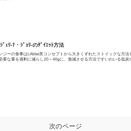
ﾝｼﾞｪﾘ-ﾅ・ｼﾞｮﾘ-のﾀﾞｲｴｯﾄ方法
ンジーの食事はLAblat美コンセプトから大きくずれたストイックな方法
必要な量を過剰に減らし20～40gに、激減させる方法ですいわいる低炭水
次のページ