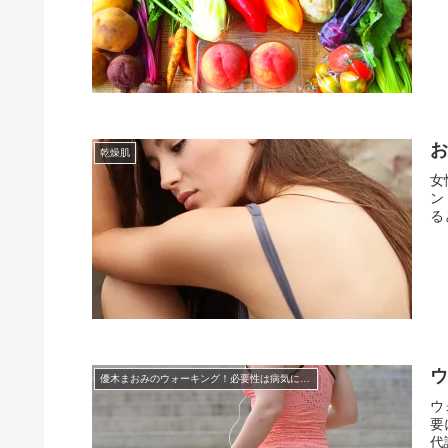
乾燥肌
女
ン
ると
優木まおみのウォーキング！必要性は病気に関係
ウ
要
代