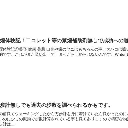
禁煙体験記！二コレット等の禁煙補助剤無しで成功への
煙体験記①美容 健康 美肌 口臭や歯のヤニはもちろんの事、タバコは
的です。これがまた吸い出してしまったら止められないんです。Writer 
万歩計無しでも過去の歩数を調べられるかもです。
の前良くウォーキングしたから万歩計を身に着けていたら良かったのに
いのに少しの振動で歩数計算されている事も良くありますので精密な物
歩計は...