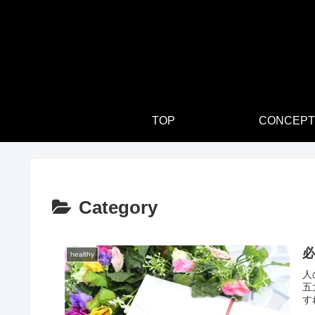
TOP
CONCEPT
Category
healthy
人
五
す