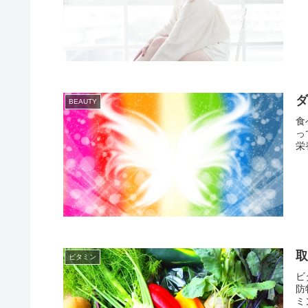
BEAUTY
食
っ
栄
ビタミン
ビ
防
ミン