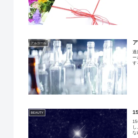
アルコール
過
ー
す
1
BEAUTY
1
し
な