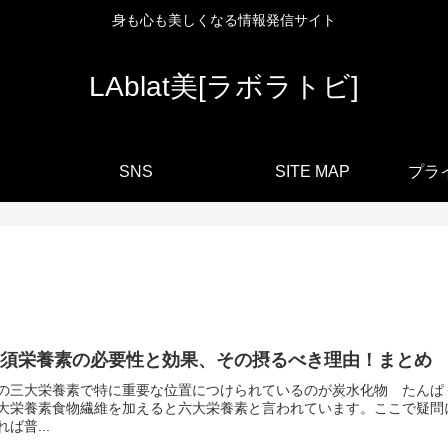
身も心も美しくなる情報発信サイト
LAblat美[ラボラトビ]
SNS
SITE MAP
プラ
必須栄養素の必要性と効果、その摂るべき理由！まとめ
の三大栄養素で特に重要な位置につけられているのが炭水化物 たんぱ
大栄養素食物繊維を加えると六大栄養素と言われています。ここで疑問
れば普...