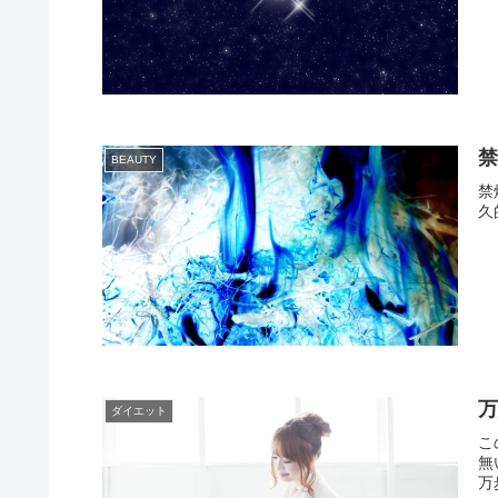
BEAUTY
禁
久
ダイエット
こ
無
万