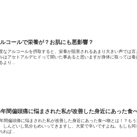
アルコールで栄養が？お肌にも悪影響？
度なアルコールを摂取すると、栄養が阻害されるあまり大きい声では言
ルはアセトアルデヒドって聞いた事あると思いますが身体に取っては毒
るより...
5年間偏頭痛に悩まされた私が改善した身近にあった食
5年間偏頭痛に悩まされた私が改善した身近にあった食べ物とは！？も
、しんどいし気分もめいってきますし、大変で辛いですよね。もしも同
れれば...