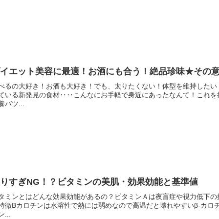
ダイエット美容に最適！お酒にも合う！絶品珍味★その
べるの大好き！お酒も大好き！でも、太りたくない！体型を維持したい
ている新発見の食材‥‥こんなにお手軽で身近にあったなんて！これを
養バツ...
取りすぎNG！？ビタミンの美肌・効果効能と基準値
タミンとはどんな効果効能があるの？ビタミンＡは夜盲症や視力低下の
特徴Bカロチンは水溶性で熱には弱めなので高温だと壊れやすいβ-カロ
...