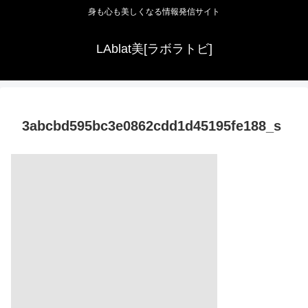
身も心も美しくなる情報発信サイト
LAblat美[ラボラトビ]
3abcbd595bc3e0862cdd1d45195fe188_s